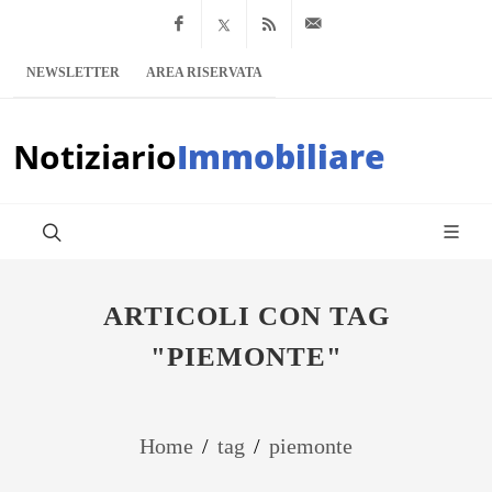
Facebook
x.com
Feed RSS
info@notiziario
NEWSLETTER
AREA RISERVATA
Notiziario
Immobiliare
ARTICOLI CON TAG
"PIEMONTE"
Home
/
tag
/
piemonte