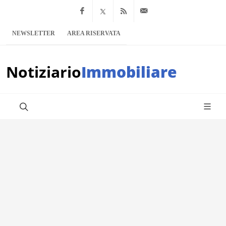
Facebook
x.com
Feed RSS
info@notiziario
NEWSLETTER
AREA RISERVATA
Notiziario
Immobiliare