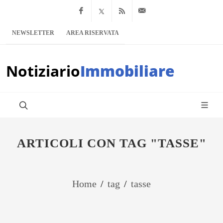
Facebook
x.com
Feed RSS
info@notiziario
NEWSLETTER
AREA RISERVATA
Notiziario
Immobiliare
ARTICOLI CON TAG "TASSE"
Home
/
tag
/
tasse