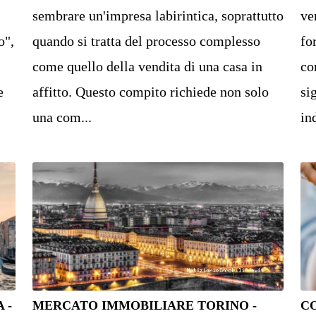
sembrare un'impresa labirintica, soprattutto
ve
o",
quando si tratta del processo complesso
fo
come quello della vendita di una casa in
co
e
affitto. Questo compito richiede non solo
si
una com...
ind
 -
MERCATO IMMOBILIARE TORINO -
C