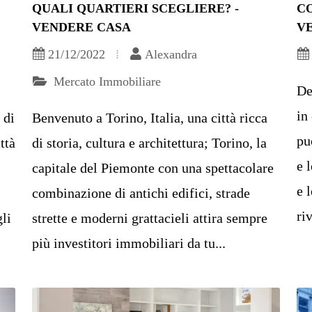
QUALI QUARTIERI SCEGLIERE? -
CO
VENDERE CASA
V
21/12/2022
Alexandra
Mercato Immobiliare
De
in
 di
Benvenuto a Torino, Italia, una città ricca
pu
ttà
di storia, cultura e architettura; Torino, la
e 
capitale del Piemonte con una spettacolare
e 
combinazione di antichi edifici, strade
riv
gli
strette e moderni grattacieli attira sempre
più investitori immobiliari da tu...