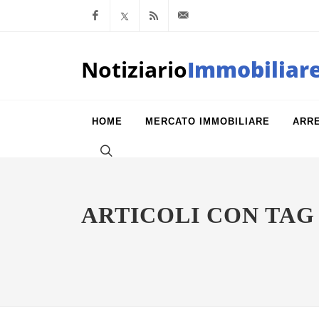
Facebook
x.com
Feed RSS
info@notiziarioimm
Notiziario
Immobiliar
HOME
MERCATO IMMOBILIARE
ARR
ARTICOLI CON TAG