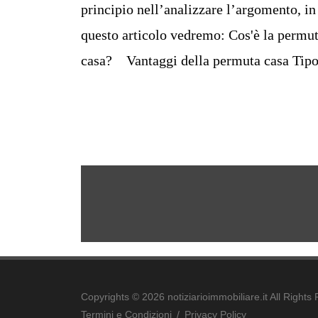
principio nell’analizzare l’argomento, in
questo articolo vedremo: Cos'è la permu
casa? Vantaggi della permuta casa Tipol
Copyrights © 2026 notiziarioimmobiliare.it All Rights
Termini e Condizioni
/
Privacy Policy