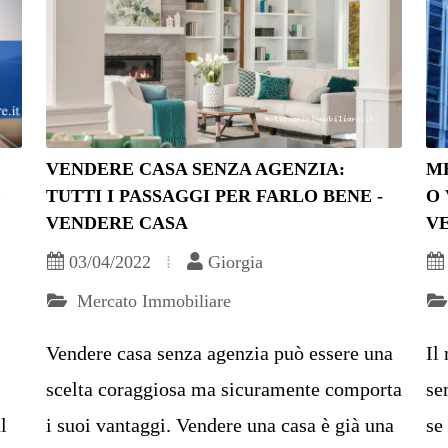
VENDERE CASA SENZA AGENZIA:
M
E
TUTTI I PASSAGGI PER FARLO BENE -
O 
VENDERE CASA
V
03/04/2022
Giorgia
Mercato Immobiliare
Vendere casa senza agenzia può essere una
Il
scelta coraggiosa ma sicuramente comporta
se
l
i suoi vantaggi. Vendere una casa è già una
se