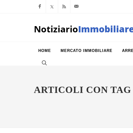
Facebook
x.com
Feed RSS
info@notiziarioimm
Notiziario
Immobiliar
HOME
MERCATO IMMOBILIARE
ARR
ARTICOLI CON TAG