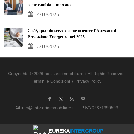
come cambia il mercato
14/10/2025
Cos'è, quando serve e come ottenere l'Attestato di
Prestazione Energetica nel 2025
13/10/2025
Copyrights © 2026 notiziarioimmobiliare.it All Rights Reserved.
Termini e Condizioni
/
Privacy Policy
info@notiziarioimmobiliare.it
·
P.IVA 02871390593
EUREKA
INTERGROUP