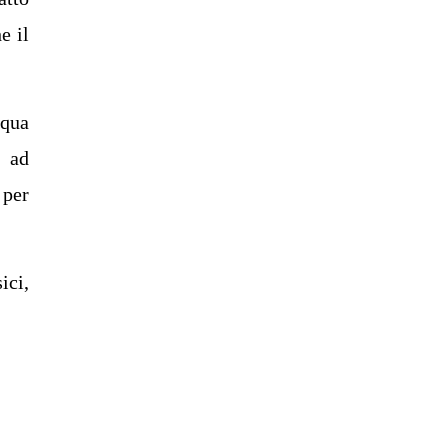
e il
cqua
o ad
 per
ici,