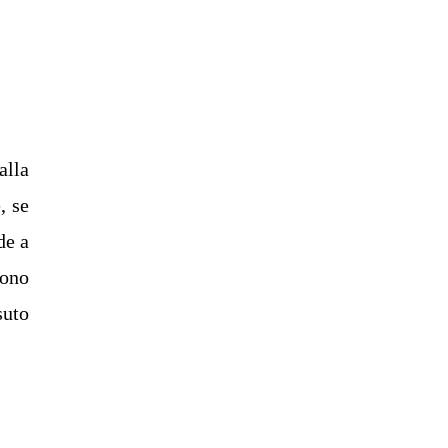
alla
, se
de a
tono
suto