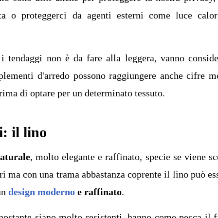
ta o proteggerci da agenti esterni come luce calo
 i tendaggi non è da fare alla leggera, vanno conside
omplementi d'arredo possono raggiungere anche cifre m
rima di optare per un determinato tessuto.
: il lino
naturale
, molto elegante e raffinato, specie se viene sc
ari ma con una trama abbastanza coprente il lino può es
un
design moderno
e raffinato
.
nostante siano molto resistenti, hanno come pecca il f