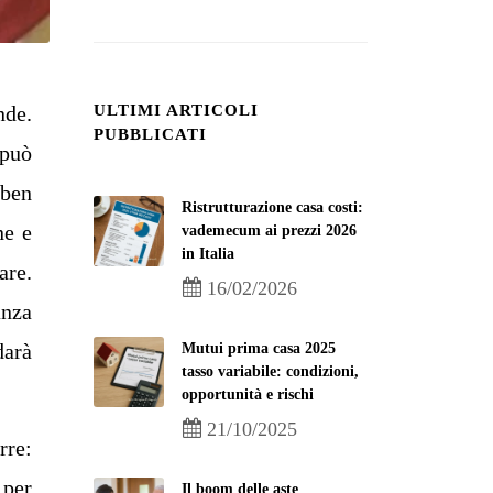
ULTIMI ARTICOLI
nde.
PUBBLICATI
 può
 ben
Ristrutturazione casa costi:
ne e
vademecum ai prezzi 2026
in Italia
are.
16/02/2026
anza
darà
Mutui prima casa 2025
tasso variabile: condizioni,
opportunità e rischi
21/10/2025
rre:
 per
Il boom delle aste