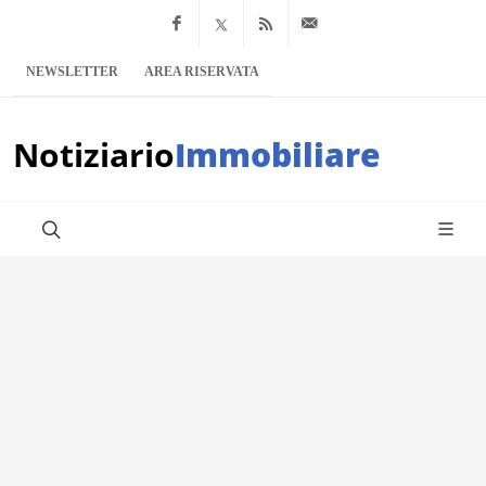
Facebook
x.com
Feed RSS
info@notiziario
NEWSLETTER
AREA RISERVATA
Notiziario
Immobiliare