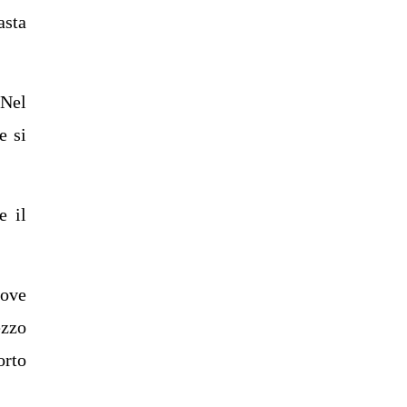
asta
 Nel
e si
e il
dove
ezzo
orto