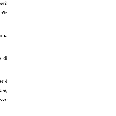
però
 25%
nima
e di
se è
one,
ezzo