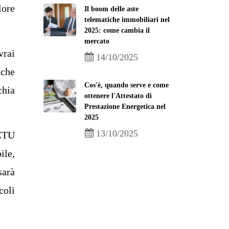
lore
Il boom delle aste
telematiche immobiliari nel
2025: come cambia il
mercato
vrai
14/10/2025
nche
Cos'è, quando serve e come
chia
ottenere l'Attestato di
Prestazione Energetica nel
2025
13/10/2025
 CTU
ile,
sarà
coli