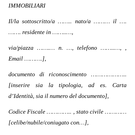
IMMOBILIARI
Il/la sottoscritto/a …….. nato/a ……… il ….
……. residente in ……..…,
via/piazza …….… n. …, telefono ……..…, ,
Email ……….],
documento di riconoscimento ………………..
[inserire sia la tipologia, ad es. Carta
d’Identità, sia il numero del documento],
Codice Fiscale ………….. , stato civile …………
[celibe/nubile/coniugato con…],