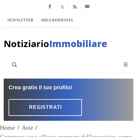
Facebook
x.com
Feed RSS
info@notiziario
NEWSLETTER
AREA RISERVATA
Notiziario
Immobiliare
Crea gratis il tuo profilo!
REGISTRATI
Home
/
Aste
/
Comprare casa all'asta occupata dall'esecutato: come