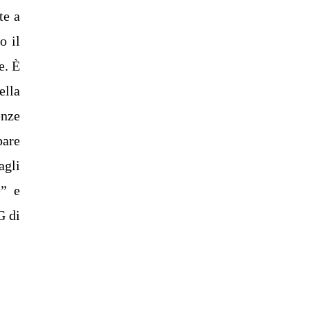
te a
o il
e. È
ella
enze
pare
agli
e” e
G di