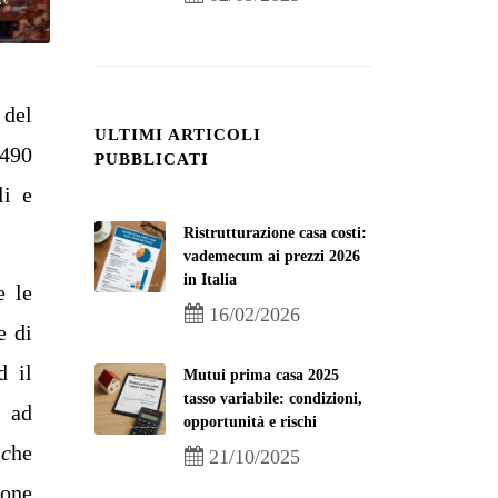
 del
ULTIMI ARTICOLI
 490
PUBBLICATI
li e
Ristrutturazione casa costi:
vademecum ai prezzi 2026
in Italia
e le
16/02/2026
e di
d il
Mutui prima casa 2025
tasso variabile: condizioni,
o ad
opportunità e rischi
 c
he
21/10/2025
ione