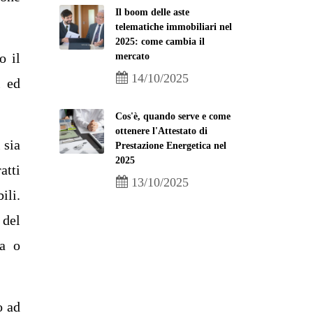
Il boom delle aste
telematiche immobiliari nel
2025: come cambia il
o il
mercato
14/10/2025
i ed
Cos'è, quando serve e come
ottenere l'Attestato di
 sia
Prestazione Energetica nel
2025
atti
13/10/2025
ili.
 del
va o
o ad