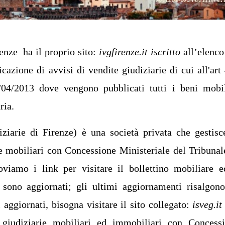
renze ha il proprio sito:
ivgfirenze.it iscritto
all’elenco
cazione di avvisi di vendite giudiziarie di cui all'art
0/04/2013 dove vengono pubblicati tutti i beni mobi
ria.
ziarie di Firenze) è una società privata che gestisc
e mobiliari con Concessione Ministeriale del Tribunal
viamo i link per visitare il bollettino mobiliare e
sono aggiornati; gli ultimi aggiornamenti risalgon
i aggiornati, bisogna visitare il sito collegato:
isveg.it
e giudiziarie mobiliari ed immobiliari con
Concess