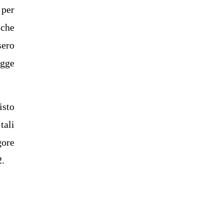
 per
iche
sero
egge
isto
tali
gore
2.