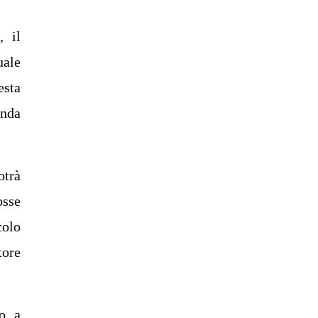
, il
uale
esta
anda
otrà
osse
colo
tore
o, a