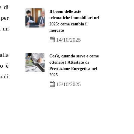
e di
Il boom delle aste
 per
telematiche immobiliari nel
2025: come cambia il
u un
mercato
14/10/2025
alla
Cos'è, quando serve e come
ottenere l'Attestato di
to è
Prestazione Energetica nel
2025
uali
13/10/2025