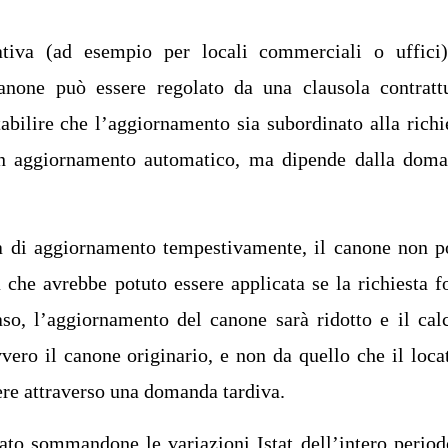
ativa (ad esempio per locali commerciali o uffici)
none può essere regolato da una clausola contratt
stabilire che l’aggiornamento sia subordinato alla richi
 un aggiornamento automatico, ma dipende dalla dom
ta di aggiornamento tempestivamente, il canone non p
che avrebbe potuto essere applicata se la richiesta f
aso, l’aggiornamento del canone sarà ridotto e il cal
vero il canone originario, e non da quello che il loca
ere attraverso una domanda tardiva.
ato sommandone le variazioni Istat dell’intero period