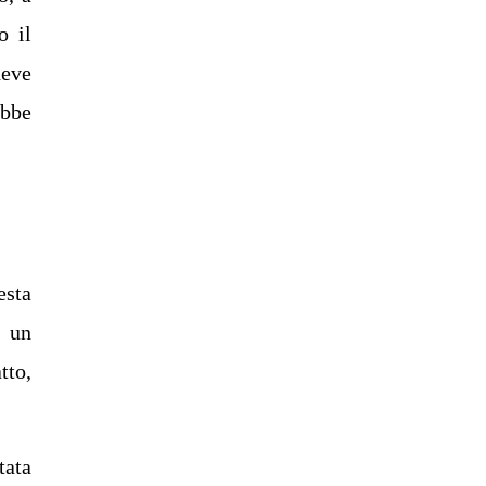
o il
deve
ebbe
esta
o un
tto,
tata