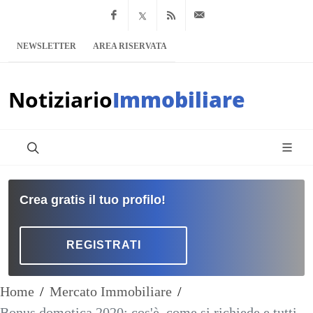
Facebook
x.com
Feed RSS
info@notiziario
NEWSLETTER
AREA RISERVATA
Notiziario
Immobiliare
Crea gratis il tuo profilo!
REGISTRATI
Home
/
Mercato Immobiliare
/
Bonus domotica 2020: cos'è, come si richiede e tutti