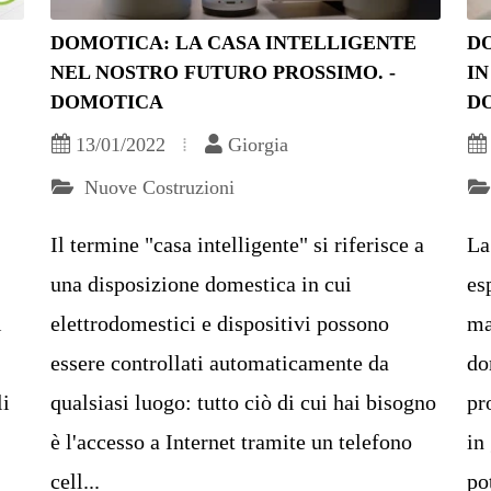
DOMOTICA: LA CASA INTELLIGENTE
D
NEL NOSTRO FUTURO PROSSIMO. -
IN
DOMOTICA
D
13/01/2022
Giorgia
Nuove Costruzioni
Il termine "casa intelligente" si riferisce a
La
una disposizione domestica in cui
es
i
elettrodomestici e dispositivi possono
ma
essere controllati automaticamente da
do
li
qualsiasi luogo: tutto ciò di cui hai bisogno
pr
è l'accesso a Internet tramite un telefono
in
cell...
pot