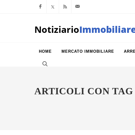
Facebook
x.com
Feed RSS
info@notiziarioimm
Notiziario
Immobiliar
HOME
MERCATO IMMOBILIARE
ARR
ARTICOLI CON TA