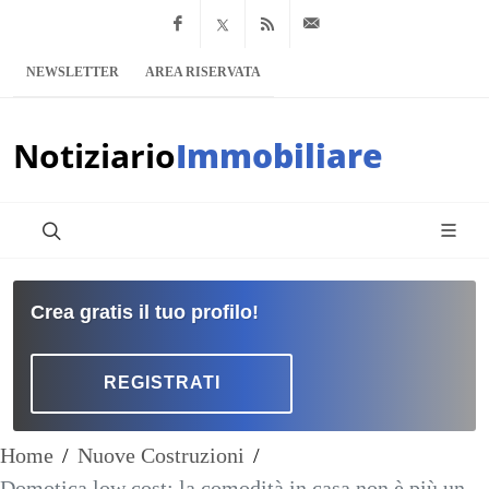
Facebook
x.com
Feed RSS
info@notiziario
NEWSLETTER
AREA RISERVATA
Notiziario
Immobiliare
Crea gratis il tuo profilo!
REGISTRATI
Home
/
Nuove Costruzioni
/
Domotica low cost: la comodità in casa non è più un