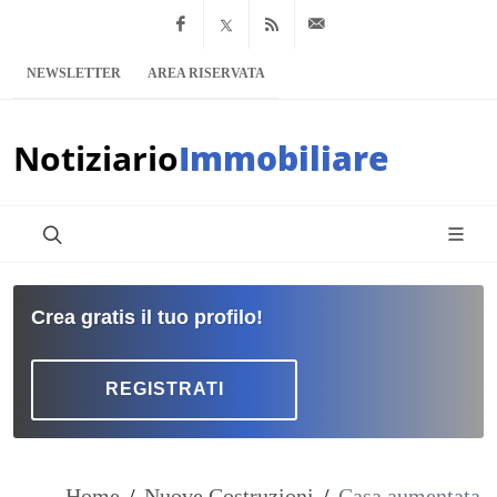
Facebook
x.com
Feed RSS
info@notiziario
NEWSLETTER
AREA RISERVATA
Notiziario
Immobiliare
Crea gratis il tuo profilo!
REGISTRATI
Home
/
Nuove Costruzioni
/
Casa aumentata