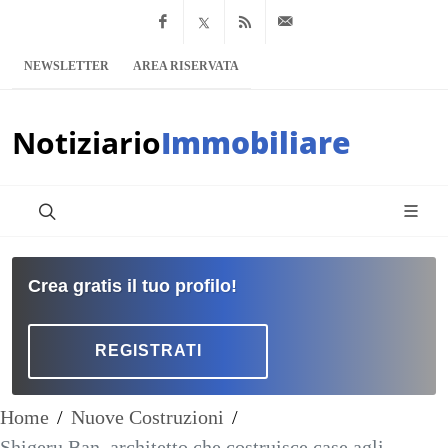
Facebook
x.com
Feed RSS
info@notiziario
NEWSLETTER
AREA RISERVATA
Notiziario
Immobiliare
Crea gratis il tuo profilo!
REGISTRATI
Home
/
Nuove Costruzioni
/
Shigeru Ban, architetto che costruisce case agli