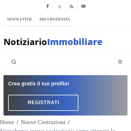
Facebook
x.com
Feed RSS
info@notiziario
NEWSLETTER
AREA RISERVATA
Notiziario
Immobiliare
Crea gratis il tuo profilo!
REGISTRATI
Home
/
Nuove Costruzioni
/
Sismabonus nuove costruzioni: come ottenere la