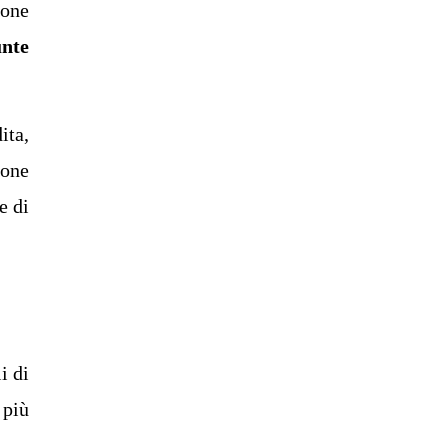
ione
unte
ita,
ione
e di
i di
 più