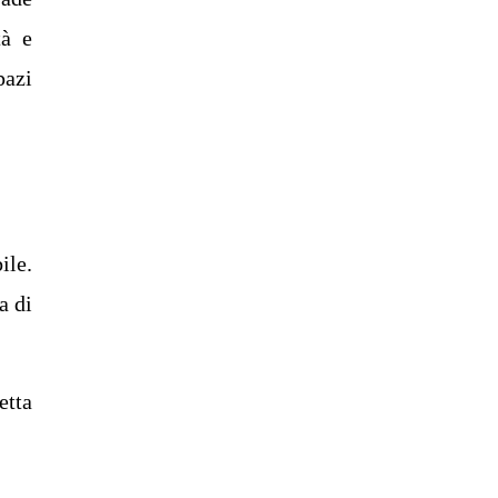
tà e
pazi
ile.
a di
etta