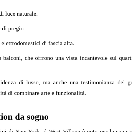
i luce naturale.
 di pregio.
elettrodomestici di fascia alta.
 balconi, che offrono una vista incantevole sul quart
idenza di lusso, ma anche una testimonianza del g
ità di combinare arte e funzionalità.
tion da sogno
sivi di New York, il West Village è noto per le sue st