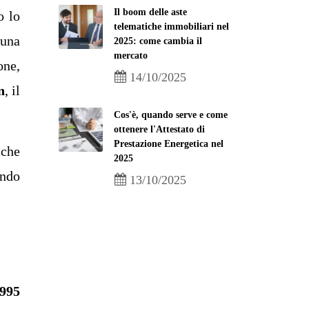
Il boom delle aste
o lo
telematiche immobiliari nel
 una
2025: come cambia il
mercato
one,
14/10/2025
n
, il
Cos'è, quando serve e come
ottenere l'Attestato di
Prestazione Energetica nel
iche
2025
ando
13/10/2025
,995