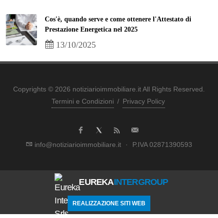
Cos'è, quando serve e come ottenere l'Attestato di
Prestazione Energetica nel 2025
13/10/2025
Copyrights © 2026 notiziarioimmobiliare.it All Rights Reserved.
Termini e Condizioni
/
Privacy Policy
info@notiziarioimmobiliare.it
·
P.IVA 02871390593
EUREKA
INTERGROUP
REALIZZAZIONE SITI WEB