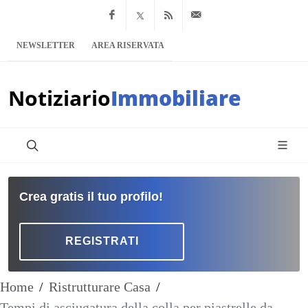
Facebook
x.com
Feed RSS
info@notiziario
NEWSLETTER
AREA RISERVATA
Notiziario
Immobiliare
Crea gratis il tuo profilo!
REGISTRATI
Home
/
Ristrutturare Casa
/
Tempi di asciugatura della colla per piastrelle da