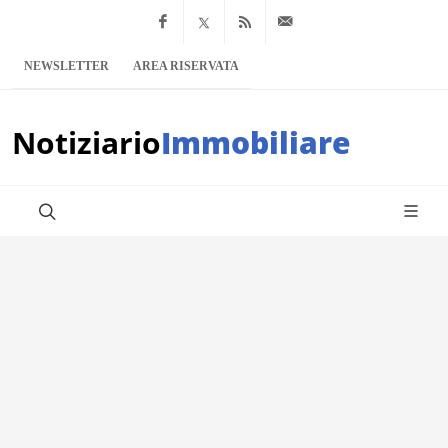
Facebook
x.com
Feed RSS
info@notiziario
NEWSLETTER
AREA RISERVATA
Notiziario
Immobiliare