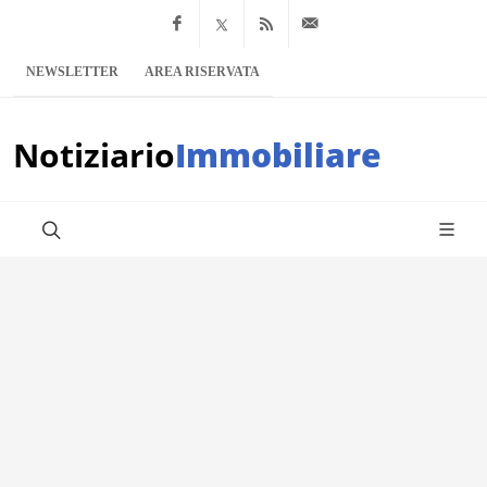
Facebook
x.com
Feed RSS
info@notiziario
NEWSLETTER
AREA RISERVATA
Notiziario
Immobiliare