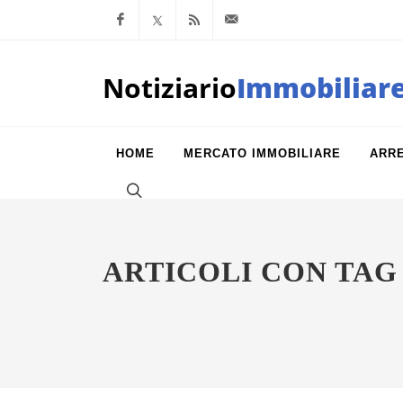
Facebook
x.com
Feed RSS
info@notiziarioimm
Notiziario
Immobiliar
HOME
MERCATO IMMOBILIARE
ARR
ARTICOLI CON TA