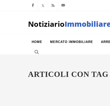
Facebook
x.com
Feed RSS
info@notiziarioimm
Notiziario
Immobiliar
HOME
MERCATO IMMOBILIARE
ARR
ARTICOLI CON TAG 