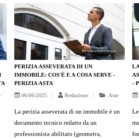
PERIZIA ASSEVERATA DI UN
LA
I
IMMOBILE: COS'È E A COSA SERVE -
AS
TA
PERIZIA ASTA
- 
e
06/06/2025
Redazione
Aste
La perizia asseverata di un immobile è un
Le
documento tecnico redatto da un
me
professionista abilitato (geometra,
fo