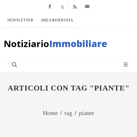
Facebook
x.com
Feed RSS
info@notiziario
NEWSLETTER
AREA RISERVATA
Notiziario
Immobiliare
ARTICOLI CON TAG "PIANTE"
Home
/
tag
/
piante