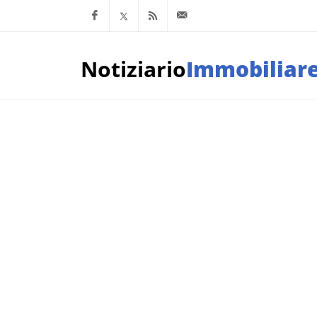
Facebook
x.com
Feed RSS
info@notiziarioimm
Notiziario
Immobiliar