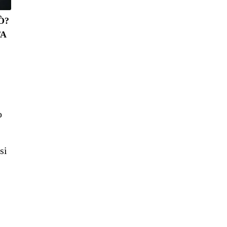
Ò?
TA
o
si