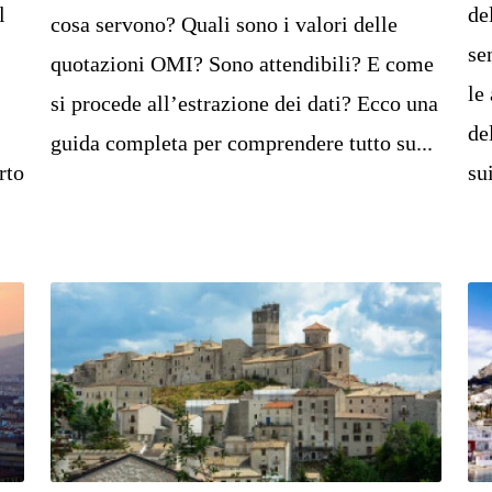
l
de
cosa servono? Quali sono i valori delle
se
quotazioni OMI? Sono attendibili? E come
le
si procede all’estrazione dei dati? Ecco una
de
guida completa per comprendere tutto su...
rto
su