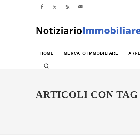
Facebook
x.com
Feed RSS
info@notiziarioimm
Notiziario
Immobiliar
HOME
MERCATO IMMOBILIARE
ARR
ARTICOLI CON TAG