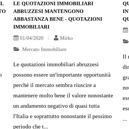
IL
LE QUOTAZIONI IMMOBILIARI
QU
TO
ABRUZZESI MANTENGONO
IN
ABBASTANZA BENE - QUOTAZIONI
Q
IMMOBILIARI
01/04/2020
Mirko
Mercato Immobiliare
Il
Le quotazioni immobiliari abruzzesi
di
o
possono essere un'importante opportunità
gr
perché il mercato sembra riuscire a
no
mantenere molto bene il valore nonostante
es
un andamento negativo di quasi tutta
es
l'Italia e soprattutto nonostante il pessimo
...
periodo che t...