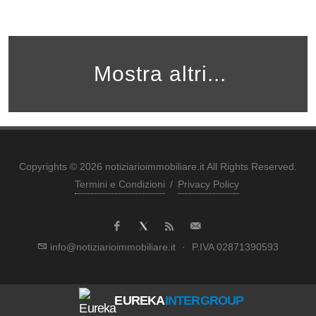
Mostra altri...
Copyrights © 2026 notiziarioimmobiliare.it All Rights Reserved.
Termini e Condizioni
/
Privacy Policy
info@notiziarioimmobiliare.it
·
P.IVA 02871390593
EUREKA
INTERGROUP