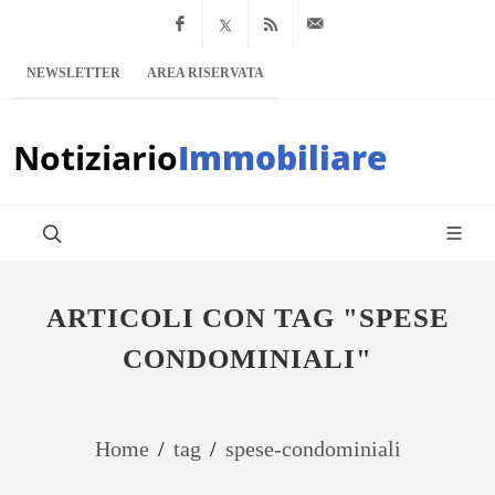
Facebook
x.com
Feed RSS
info@notiziario
NEWSLETTER
AREA RISERVATA
Notiziario
Immobiliare
ARTICOLI CON TAG "SPESE
CONDOMINIALI"
Home
/
tag
/
spese-condominiali