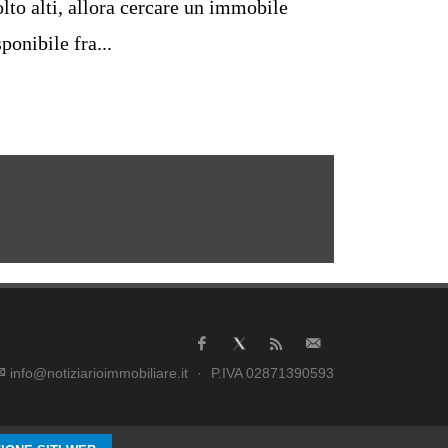
lto alti, allora cercare un immobile
sponibile fra...
info@notiziarioimmobiliare.it
·
P.IVA 02871390593