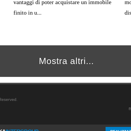
vantaggi di poter acquistare un immobile
mo
finito in u...
di
Mostra altri...
 Reserved.