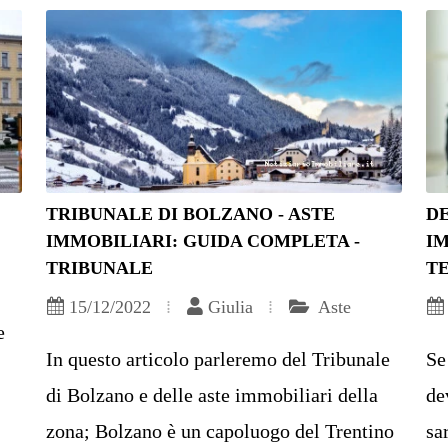
TRIBUNALE DI BOLZANO - ASTE
D
IMMOBILIARI: GUIDA COMPLETA -
I
TRIBUNALE
TE
15/12/2022
Giulia
Aste
e
In questo articolo parleremo del Tribunale
Se
di Bolzano e delle aste immobiliari della
de
zona; Bolzano è un capoluogo del Trentino
sa