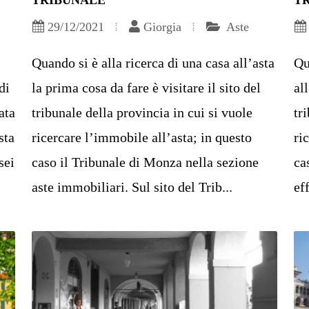
TRIBUNALE
T
29/12/2021
Giorgia
Aste
Quando si è alla ricerca di una casa all’asta
Qu
di
la prima cosa da fare è visitare il sito del
al
ata
tribunale della provincia in cui si vuole
tr
sta
ricercare l’immobile all’asta; in questo
ri
sei
caso il Tribunale di Monza nella sezione
ca
aste immobiliari. Sul sito del Trib...
ef