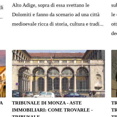
Alto Adige, sopra di essa svettano le
su
di
Dolomiti e fanno da scenario ad una città
le
..
medioevale ricca di storia, cultura e tradi...
ot
dec
A
TRIBUNALE DI MONZA - ASTE
T
IMMOBILIARI: COME TROVARLE -
TR