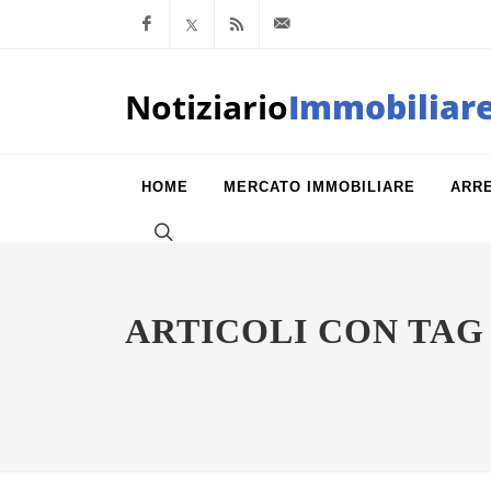
Facebook
x.com
Feed RSS
info@notiziarioimm
Notiziario
Immobiliar
HOME
MERCATO IMMOBILIARE
ARR
ARTICOLI CON TAG