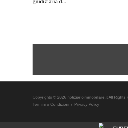
giudiziaria d...
Copyrights © 2026 notiziarioimmobiliare.it All Rights
Termini e Condizioni
/
Privacy Policy