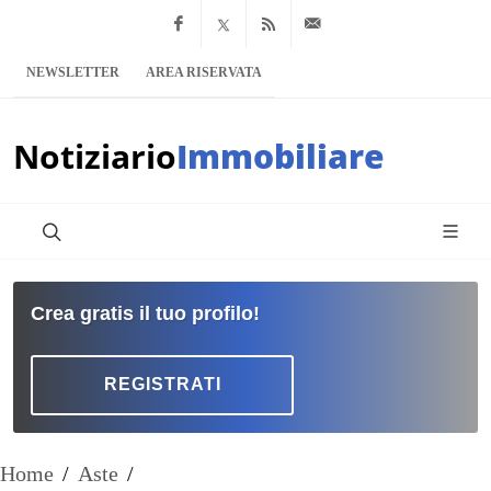
Facebook
x.com
Feed RSS
info@notiziario
NEWSLETTER
AREA RISERVATA
Notiziario
Immobiliare
Crea gratis il tuo profilo!
REGISTRATI
Home
/
Aste
/