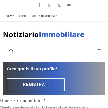
Facebook
x.com
Feed RSS
info@notiziario
NEWSLETTER
AREA RISERVATA
Notiziario
Immobiliare
Crea gratis il tuo profilo!
REGISTRATI
Home
/
Condominio
/
Verde condominiale: informazioni gestione e