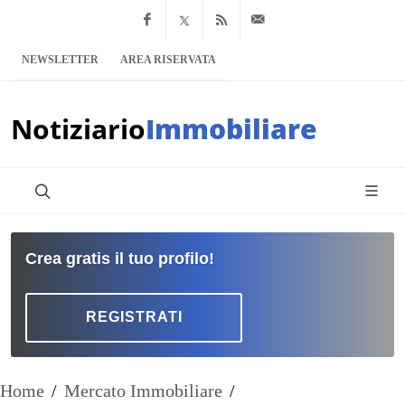
Facebook
x.com
Feed RSS
info@notiziario
NEWSLETTER
AREA RISERVATA
Notiziario
Immobiliare
Crea gratis il tuo profilo!
REGISTRATI
Home
/
Mercato Immobiliare
/