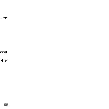
isce
ossa
elle