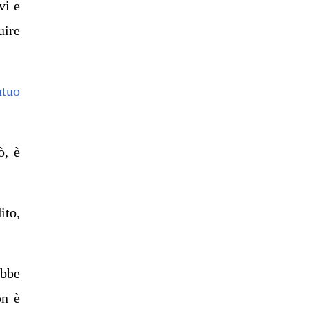
vi e
uire
utuo
ò, è
ito,
ebbe
on è