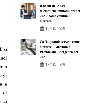
Il boom delle aste
telematiche immobiliari nel
2025: come cambia il
mercato
14/10/2025
Cos'è, quando serve e come
ottenere l'Attestato di
bba
Prestazione Energetica nel
2025
indi
13/10/2025
rima
egli
o
e
e di
anza