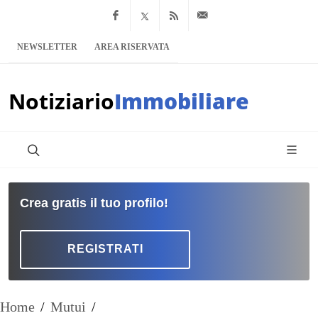
Facebook
x.com
Feed RSS
info@notiziario
NEWSLETTER
AREA RISERVATA
Notiziario
Immobiliare
Crea gratis il tuo profilo!
REGISTRATI
Home
/
Mutui
/