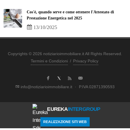
Cos'è, quando serve e come ottenere l'Attestato di
Prestazione Energetica nel 2025
13/10/2025
Copyrights © 2026 notiziarioimmobiliare.it All Rights Reserved.
Termini e Condizioni
/
Privacy Policy
info@notiziarioimmobiliare.it
·
P.IVA 02871390593
EUREKA
INTERGROUP
REALIZZAZIONE SITI WEB