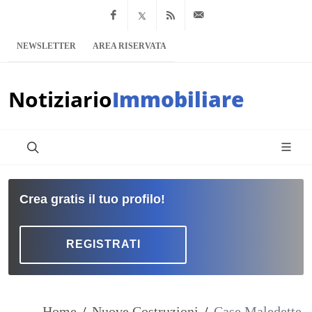
Facebook
x.com
Feed RSS
info@notiziario
NEWSLETTER
AREA RISERVATA
Notiziario
Immobiliare
Crea gratis il tuo profilo!
REGISTRATI
Home
/
Nuove Costruzioni
/
Case Maledette