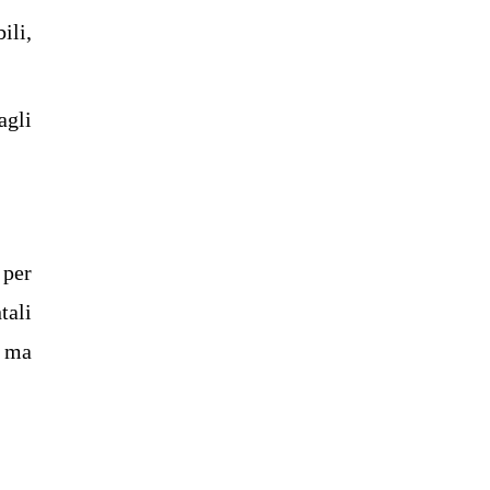
ili,
agli
 per
tali
, ma