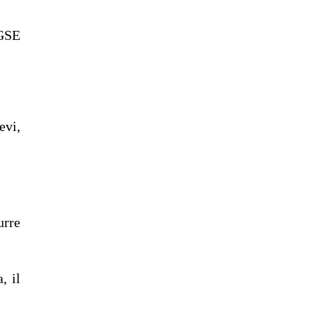
 GSE
evi,
rre
, il