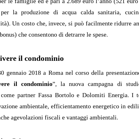
per le famiglie ed è pari a 2.689 euro l’anno (521 euro
o per la produzione di acqua calda sanitaria, cuci
ità). Un costo che, invece, si può facilmente ridurre a
bonus) che consentono di detrarre le spese.
vivere il condominio
l 30 gennaio 2018 a Roma nel corso della presentazion
vere il condominio
”, la nuova campagna di stud
come partner Fassa Bortolo e Dolomiti Energia. I 
novazione ambientale,
efficientamento energetico
in edili
he agevolazioni fiscali e vantaggi ambientali.