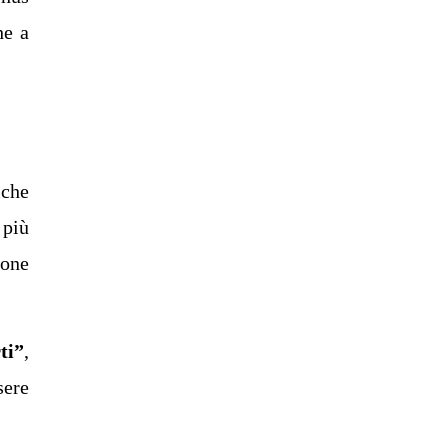
he a
iche
 più
ione
ti”
,
sere