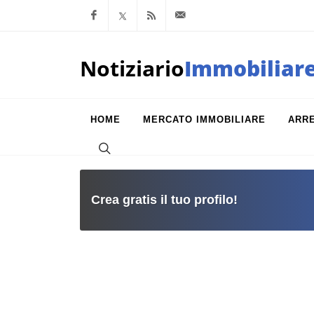
Facebook
x.com
Feed RSS
info@notiziarioimm
Notiziario
Immobiliar
HOME
MERCATO IMMOBILIARE
ARR
Crea gratis il tuo profilo!