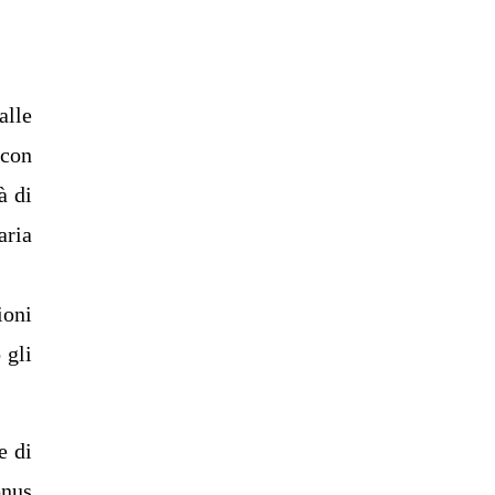
alle
 con
à di
aria
ioni
 gli
e di
onus