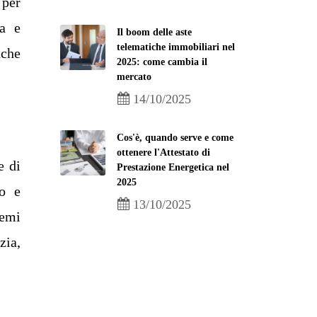
 per
na e
Il boom delle aste
telematiche immobiliari nel
nche
2025: come cambia il
mercato
14/10/2025
Cos'è, quando serve e come
ottenere l'Attestato di
e di
Prestazione Energetica nel
2025
io e
13/10/2025
temi
zia,