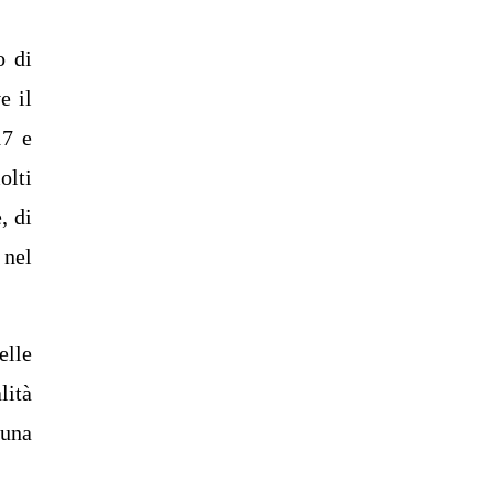
o di
e il
17 e
olti
, di
 nel
elle
lità
 una