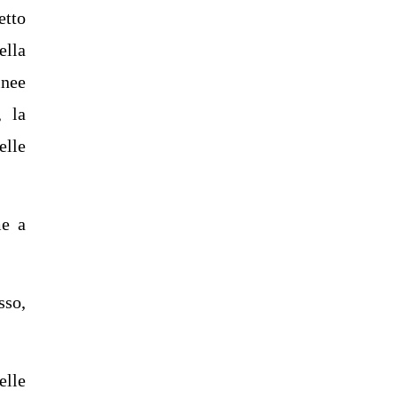
etto
ella
inee
, la
elle
me a
sso,
elle