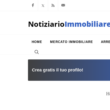
Facebook
x.com
Feed RSS
info@notiziarioimm
Notiziario
Immobiliar
HOME
MERCATO IMMOBILIARE
ARR
Crea gratis il tuo profilo!
H