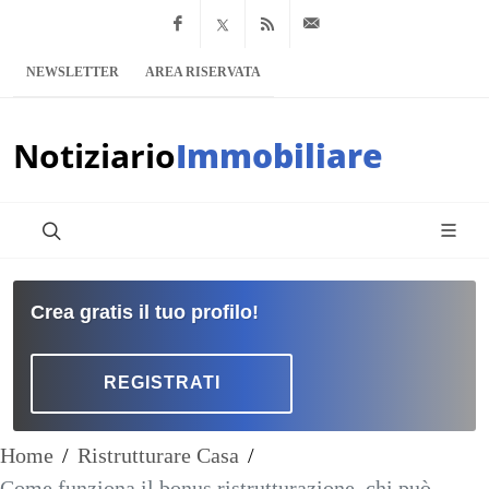
Facebook
x.com
Feed RSS
info@notiziario
NEWSLETTER
AREA RISERVATA
Notiziario
Immobiliare
Crea gratis il tuo profilo!
REGISTRATI
Home
/
Ristrutturare Casa
/
Come funziona il bonus ristrutturazione, chi può