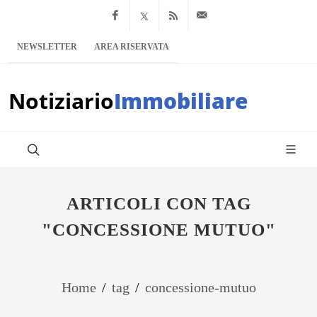
Facebook
x.com
Feed RSS
info@notiziario
NEWSLETTER
AREA RISERVATA
Notiziario
Immobiliare
ARTICOLI CON TAG
"CONCESSIONE MUTUO"
Home
/
tag
/
concessione-mutuo