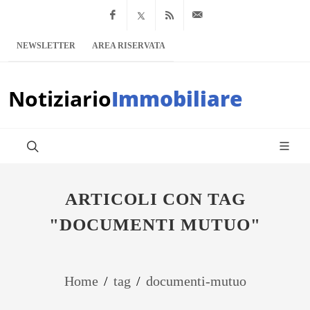
Facebook
x.com
Feed RSS
info@notiziario
NEWSLETTER
AREA RISERVATA
Notiziario
Immobiliare
ARTICOLI CON TAG
"DOCUMENTI MUTUO"
Home
/
tag
/
documenti-mutuo