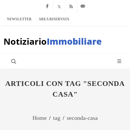
Facebook
x.com
Feed RSS
info@notiziario
NEWSLETTER
AREA RISERVATA
Notiziario
Immobiliare
ARTICOLI CON TAG "SECONDA
CASA"
Home
/
tag
/
seconda-casa