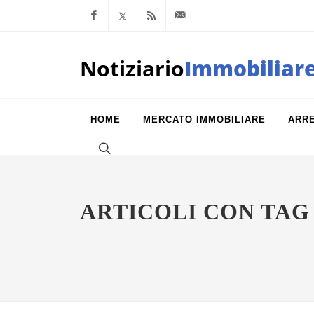
Facebook
x.com
Feed RSS
info@notiziarioimm
Notiziario
Immobiliar
HOME
MERCATO IMMOBILIARE
ARR
ARTICOLI CON TAG