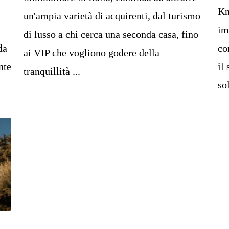
Kn
un'ampia varietà di acquirenti, dal turismo
im
di lusso a chi cerca una seconda casa, fino
da
co
ai VIP che vogliono godere della
nte
il
tranquillità ...
sol