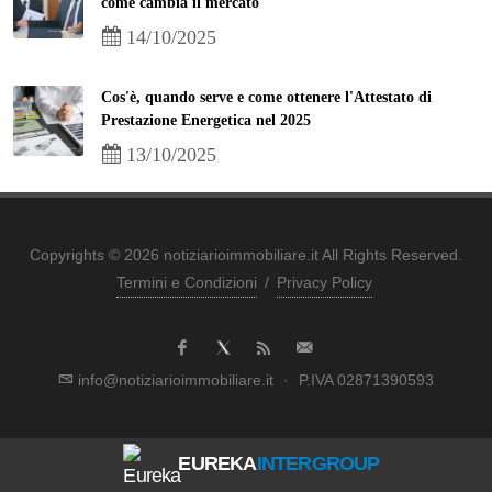
come cambia il mercato
14/10/2025
Cos'è, quando serve e come ottenere l'Attestato di
Prestazione Energetica nel 2025
13/10/2025
Copyrights © 2026 notiziarioimmobiliare.it All Rights Reserved.
Termini e Condizioni
/
Privacy Policy
info@notiziarioimmobiliare.it
·
P.IVA 02871390593
EUREKA
INTERGROUP