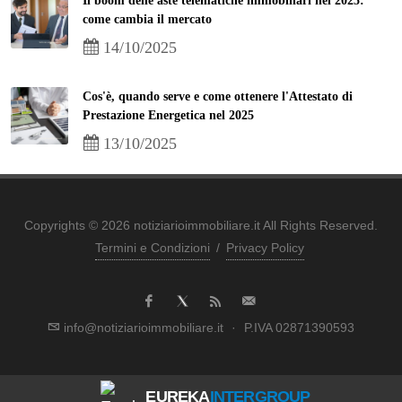
Il boom delle aste telematiche immobiliari nel 2025:
come cambia il mercato
14/10/2025
Cos'è, quando serve e come ottenere l'Attestato di
Prestazione Energetica nel 2025
13/10/2025
Copyrights © 2026 notiziarioimmobiliare.it All Rights Reserved.
Termini e Condizioni
/
Privacy Policy
info@notiziarioimmobiliare.it
·
P.IVA 02871390593
EUREKA
INTERGROUP