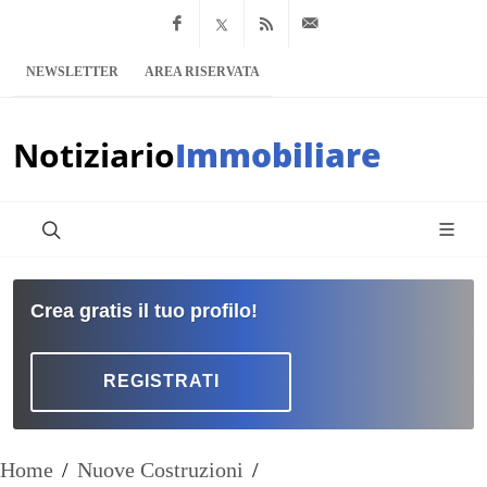
Facebook
x.com
Feed RSS
info@notiziario
NEWSLETTER
AREA RISERVATA
Notiziario
Immobiliare
Crea gratis il tuo profilo!
REGISTRATI
Home
/
Nuove Costruzioni
/